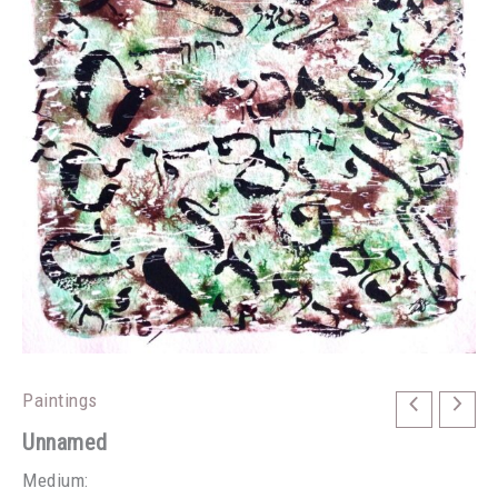
Paintings
Unnamed
Medium: