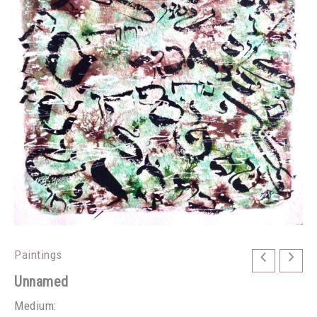
Paintings
Unnamed
Medium: